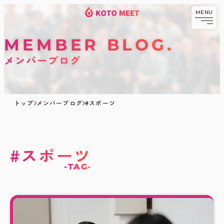
MENU
KOTOMEET
コ
京都発祥の異業種交流・
ビジネスコミュニティ
KOTOMEETコミ
ミ
ニティとは
ュ
MEMBER BLOG
ニ
ABOUT.
料金
テ
メンバーブログ
ィ
PRICE.
メンバー
TOPへ戻る
MEMBER.
ブログ
BLOG.
トップ
メンバーブログ
#スポーツ
交流会へ
日程
申し込みする
SCHEDULE.
過去のイベント
EVENT.
#スポーツ
-TAG-