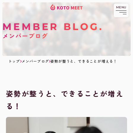
MENU
KOTOMEET
コ
京都発祥の異業種交流・
ビジネスコミュニティ
KOTOMEETコミ
ミ
ニティとは
ュ
MEMBER BLOG
ニ
ABOUT.
料金
テ
メンバーブログ
ィ
PRICE.
メンバー
TOPへ戻る
MEMBER.
ブログ
BLOG.
トップ
メンバーブログ
姿勢が整うと、できることが増える！
交流会へ
日程
申し込みする
SCHEDULE.
過去のイベント
EVENT.
姿勢が整うと、できることが増え
る！