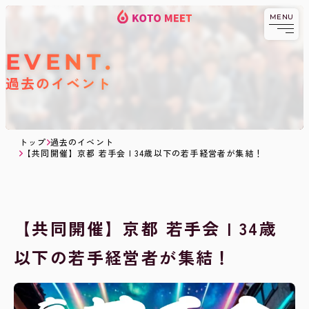
MENU
KOTOMEET
コ
京都発祥の異業種交流・
ビジネスコミュニティ
KOTOMEETコミ
ミ
ニティとは
ュ
EVENT
ニ
ABOUT.
料金
テ
過去のイベント
ィ
PRICE.
メンバー
TOPへ戻る
MEMBER.
ブログ
BLOG.
トップ
過去のイベント
交流会へ
日程
【共同開催】京都 若手会 | 34歳以下の若手経営者が集結！
申し込みする
SCHEDULE.
過去のイベント
EVENT.
【共同開催】京都 若手会 | 34歳
以下の若手経営者が集結！