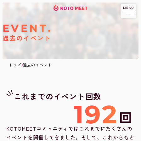
MENU
KOTOMEET
コ
京都発祥の異業種交流・
ビジネスコミュニティ
KOTOMEETコミ
ミ
ニティとは
ュ
EVENT
ニ
ABOUT.
料金
テ
過去のイベント
ィ
PRICE.
メンバー
TOPへ戻る
MEMBER.
ブログ
BLOG.
トップ
過去のイベント
交流会へ
日程
申し込みする
SCHEDULE.
過去のイベント
EVENT.
これまでのイベント回数
192
回
KOTOMEETコミュニティではこれまでにたくさんの
イベントを開催してきました。
そして、これからもど