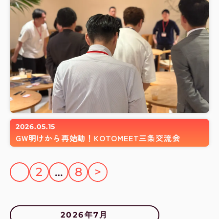
2026.05.15
GW明けから再始動！KOTOMEET三条交流会
投
1
2
…
8
>
稿
の
ペ
ー
2026年7月