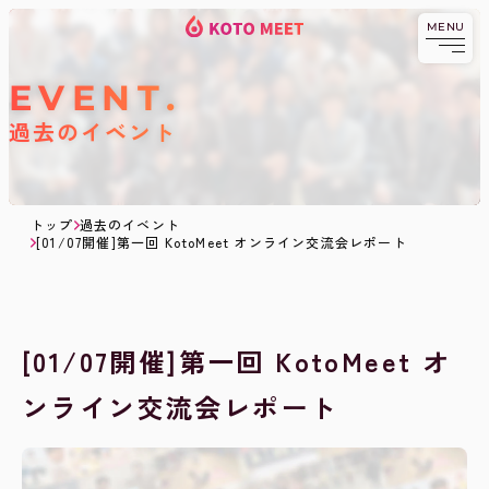
MENU
KOTOMEET
コ
京都発祥の異業種交流・
ビジネスコミュニティ
KOTOMEETコミ
ミ
ニティとは
ュ
EVENT
ニ
ABOUT.
料金
テ
過去のイベント
ィ
PRICE.
メンバー
TOPへ戻る
MEMBER.
ブログ
BLOG.
トップ
過去のイベント
交流会へ
日程
[01/07開催]第一回 KotoMeet オンライン交流会レポート
申し込みする
SCHEDULE.
過去のイベント
EVENT.
[01/07開催]第一回 KotoMeet オ
ンライン交流会レポート