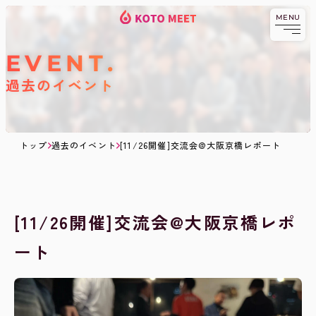
MENU
KOTOMEET
コ
京都発祥の異業種交流・
ビジネスコミュニティ
KOTOMEETコミ
ミ
ニティとは
ュ
EVENT
ニ
ABOUT.
料金
テ
過去のイベント
ィ
PRICE.
メンバー
TOPへ戻る
MEMBER.
ブログ
BLOG.
トップ
過去のイベント
[11/26開催]交流会@大阪京橋レポート
交流会へ
日程
申し込みする
SCHEDULE.
過去のイベント
EVENT.
[11/26開催]交流会@大阪京橋レポ
ート