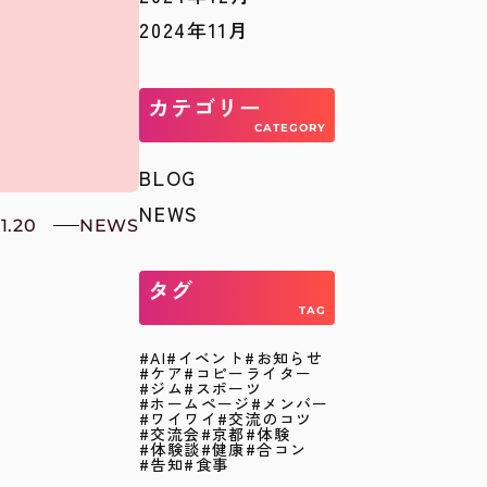
2024年11月
カテゴリー
CATEGORY
BLOG
NEWS
1.20
NEWS
タグ
TAG
AI
イベント
お知らせ
ケア
コピーライター
ジム
スポーツ
ホームページ
メンバー
ワイワイ
交流のコツ
交流会
京都
体験
体験談
健康
合コン
告知
食事