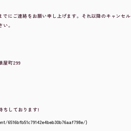
時までにご連絡をお願い申し上げます。それ以降のキャンセ
さい。
屋町299
待ちしております!
t/6516bfb51c79142e4beb30b76aaf798e/)