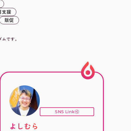
用支援
販促
ダムです。
SNS Link
よしむら