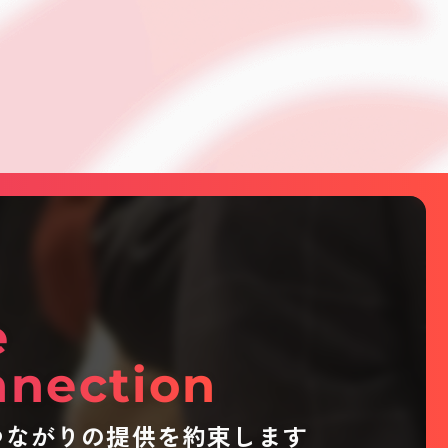
e
nection
つながりの提供を約束します