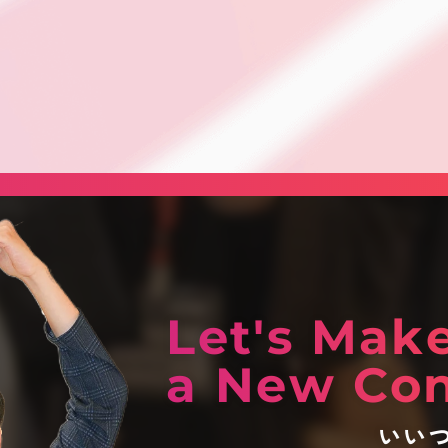
Let's Mak
a New Con
いい