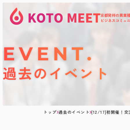
京都発祥の異業
KOTOMEET
ビジネスコミュ
コ
ミ
ュ
ニ
テ
EVENT
ィ
過去のイベント
トップ
過去のイベント
[12/17]初開催