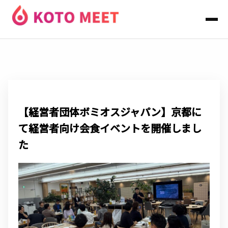
Service
Works & Plan
Member
Information
【経営者団体ボミオスジャパン】京都に
Contact Us
て経営者向け会食イベントを開催しまし
た